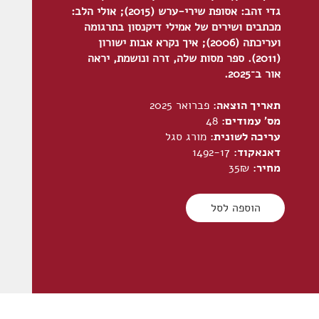
גדי זהב: אסופת שירי-ערש (2015); אולי הלב:
מכתבים ושירים של אמילי דיקנסון בתרגומה
ועריכתה (2006); איך נקרא אבות ישורון
(2011). ספר מסות שלה, זרה ונושמת, יראה
אור ב־2025.
תאריך הוצאה:
פברואר 2025
מס׳ עמודים:
48
עריכה לשונית:
מורג סגל
דאנאקוד:
1492-17
מחיר:
35₪
הוספה לסל