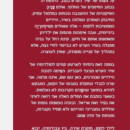
על מצחו של שיר הערש כתוב 'היסטוריה'
בכתב הסימנים של החלוף. אולם פָּנֵֶיהָ
האיקוניות של ההשכבה נוכחות כמלמול עתיק.
החיבוק האחרון המלווה בשיר, הידיים
הממשיכות ללפות – אלה שאולים ממִיסְטרְיָה
ביניימית, שבה אימהות מהסות את ילדיהן
ומאמצות אותם אל חיקן. קינת רחל על בניה
מתגלה בשיר הערש לא כביטוי לחיי נצח, אלא
כתהליך של פנייה מתמדת, שאין לעוצרה.
במסה זאת ניסיתי לשרטט קווים לתולדותיו של
שיר הערש מבעד לעברית. האֵימה לנוכח
הילדים שנהרגים, כאן וגם שם, אינה מרפה. אני
שרה לנכדי ונתקלת במבטו של הקטן, המבקש
לוודא בחושך שהפָּנים הקרובות לא נעלמות.
כשאני כותבת את המלים האלה אני רואה לעיני
את כפיר ואת אריאל. ובעזה נעטפות גופות של
עוללים בתכריכי הוריהם ולא תמיד נקברות,
מונחות על חזה אִמם.
לילך לחמן, חוקרת שירה. בין עבודותיה, יבוא