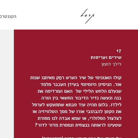
הקונטרס
17
שירים ועריסות
לילך לחמן
קולו האנונימי של שיר הערש רחַק מאיתנו שנות
אור. הניסיון היומיומי בעידן העכבר מלמד
שנעלם הלחש הלילי של האם המרדימה את
בנה ונעשה נדיר הדיבור החשאי בין הורה
לילדו. כלום תהיה עוד סבתא שתתעקש לערסל
את הקטן להבהובי אורו של מסך הטלוויזיה או
לצלצול הסלולרי, או שמא אבדה לנו מסורת
שטעינו לראותה כנצחית ונמסרת מדור לדור?