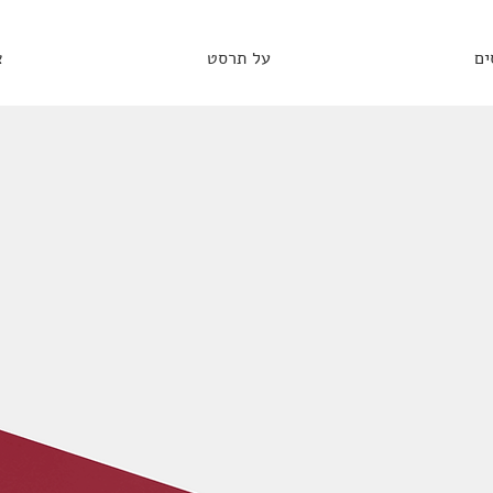
ים
על תרסט
צ